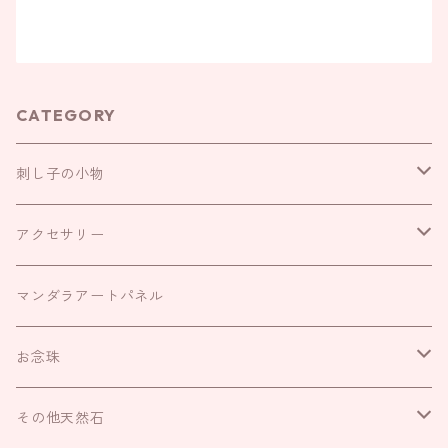
CATEGORY
刺し子の小物
お守り袋
アクセサリー
お財布袋
耳飾り
マンダラアートパネル
がま口
ネックレス
お念珠
巾着
リング
IROHAのお念珠
その他天然石