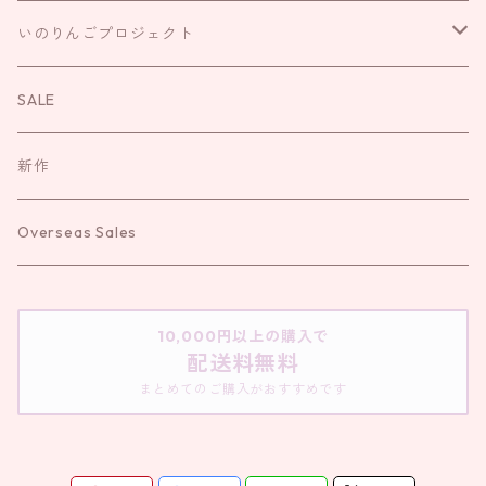
キーリング
ブレスレット
いのりんごプロジェクト
さざれ
いのりんごプロジェクト
袱紗
お直し
お守り
お念珠
SALE
新作
Overseas Sales
10,000円以上の購入で
配送料無料
まとめてのご購入がおすすめです