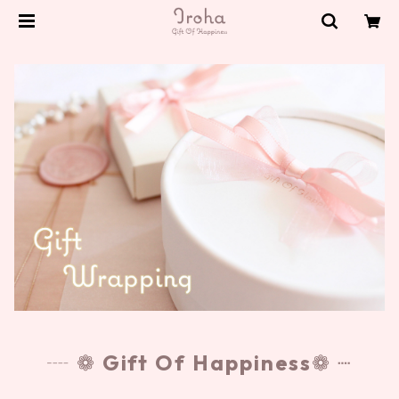
┈ ❁
Gift Of Happiness
❁ ┈