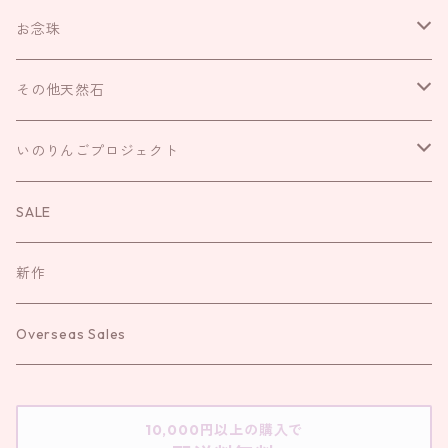
がま口
ネックレス
お念珠
巾着
リング
IROHAのお念珠
その他天然石
キーリング
ブレスレット
いのりんごプロジェクト
さざれ
いのりんごプロジェクト
袱紗
お直し
お守り
お念珠
SALE
新作
Overseas Sales
10,000円以上の購入で