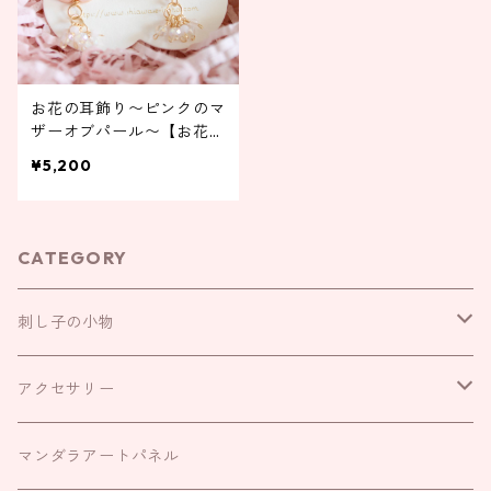
お花の耳飾り〜ピンクのマ
ザーオブパール〜【お花の
変更ができます】
¥5,200
CATEGORY
刺し子の小物
お守り袋
アクセサリー
お財布袋
耳飾り
マンダラアートパネル