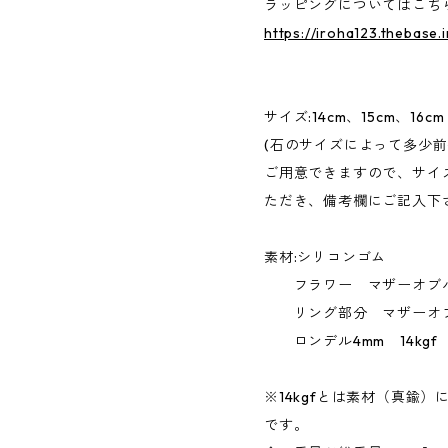
ラッピングについてはこち
https://iroha123.thebase
サイズ:14cm、15cm、16cm
(石のサイズによって多少
ご用意できますので、サイ
ただき、備考欄にご記入下
素材:シリコンゴム
フラワー マザーオブパー
リング部分 マザーオブパ
ロンデル4mm 14kgf
※14kgfとは素材（真鍮
です。