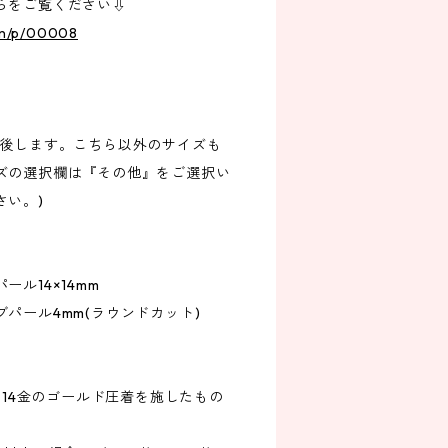
らをご覧ください⇩
.in/p/00008
前後します。こちら以外のサイズも
ズの選択欄は『その他』をご選択い
さい。)
ル14×14mm
ール4mm(ラウンドカット)
）に14金のゴールド圧着を施したもの