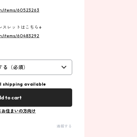
.in/items/60523263
レスレットはこちら↓
.in/items/60483292
する（必須）
l shipping available
d to cart
にお住まいの方向け
通報する