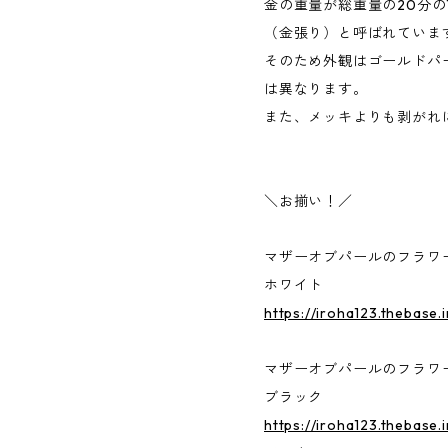
金の重量が総重量の20分の
（金張り）と呼ばれていま
そのため外観はゴールドパ
は異なります。
また、メッキよりも剥がれ
＼お揃い！／
マザーオブパールのフラワ
ホワイト
https://iroha123.thebase
マザーオブパールのフラワ
ブラック
https://iroha123.thebase