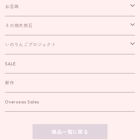
がま口
ネックレス
お念珠
巾着
リング
IROHAのお念珠
その他天然石
キーリング
ブレスレット
いのりんごプロジェクト
さざれ
いのりんごプロジェクト
袱紗
お直し
お守り
お念珠
SALE
新作
Overseas Sales
商品一覧に戻る