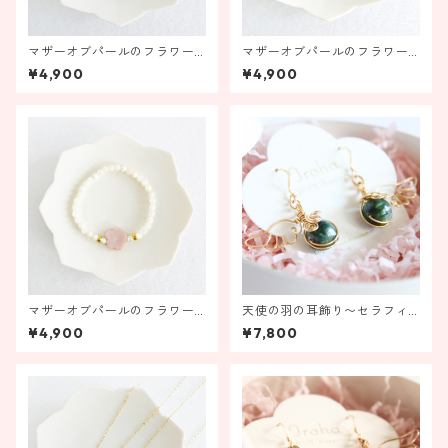
マザーオブパールのフラワー
マザーオブパールのフラワー
ブレスレット ブラック【受
ブレスレット ホワイト【受
¥4,900
¥4,900
注製作】
注製作】
マザーオブパールのフラワー
天使の羽の耳飾り〜セラフィ
ブレスレット ピンク 【受注
ナイト〜【金具の変更ができ
¥4,900
¥7,800
製作】
ます！】