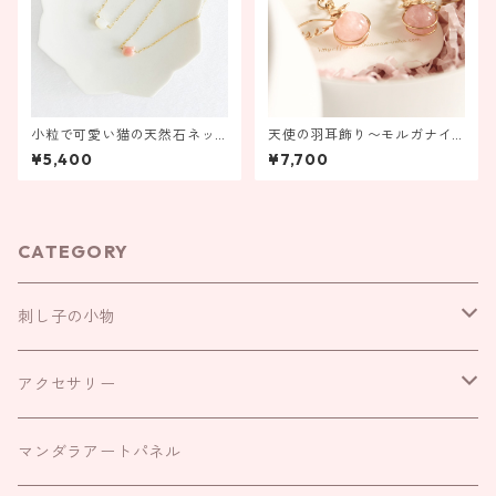
小粒で可愛い猫の天然石ネッ
天使の羽耳飾り〜モルガナイ
クレス
ト〜【金具の変更ができま
¥5,400
¥7,700
す！】
CATEGORY
刺し子の小物
お守り袋
アクセサリー
お財布袋
耳飾り
マンダラアートパネル