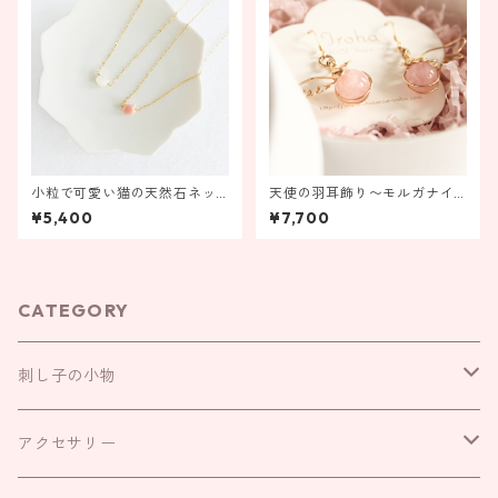
小粒で可愛い猫の天然石ネッ
天使の羽耳飾り〜モルガナイ
クレス
ト〜【金具の変更ができま
¥5,400
¥7,700
す！】
CATEGORY
刺し子の小物
お守り袋
アクセサリー