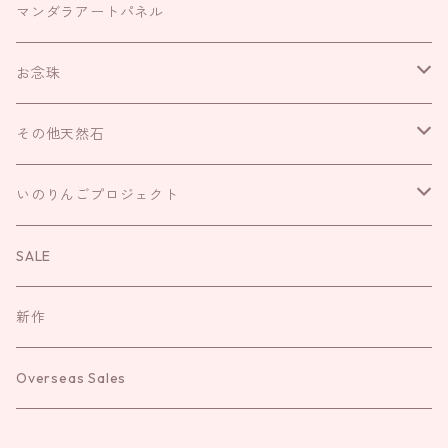
お財布袋
耳飾り
マンダラアートパネル
がま口
ネックレス
お念珠
巾着
リング
IROHAのお念珠
その他天然石
キーリング
ブレスレット
いのりんごプロジェクト
さざれ
いのりんごプロジェクト
袱紗
お直し
お守り
お念珠
SALE
新作
Overseas Sales