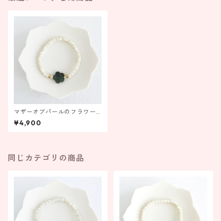
マザーオブパールのフラワー
ブレスレット ブラック【受
¥4,900
注製作】
同じカテゴリの商品