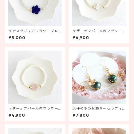
ラピスラズリのフラワーブレ
マザーオブパールのフラワー
スレット【受注製作】
ブレスレット ホワイト【受
¥5,000
¥4,900
注製作】
マザーオブパールのフラワー
天使の羽の耳飾り〜セラフィ
ブレスレット ピンク 【受注
ナイト〜【金具の変更ができ
¥4,900
¥7,800
製作】
ます！】