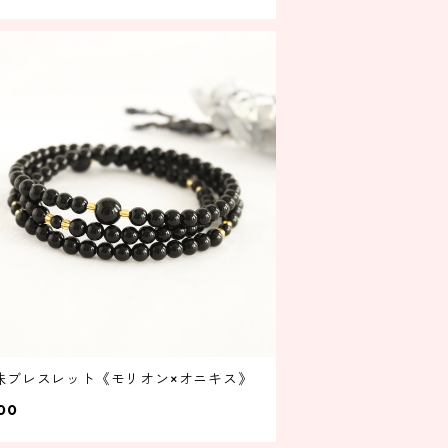
珠ブレスレット《モリオン×オニキス》
00