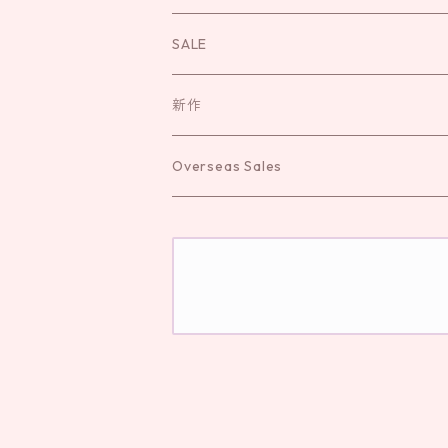
袱紗
お直し
お守り
お念珠
SALE
新作
Overseas Sales