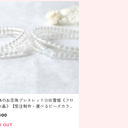
OHAのお念珠ブレスレット☆白雪姫《フロ
水晶》【受注制作・選べるビーズカラー
】
500
D OUT