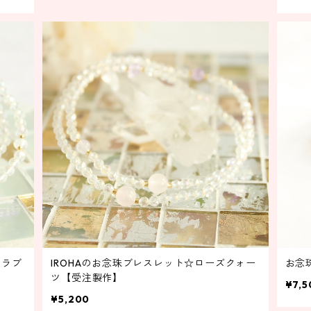
トラブ
IROHAのお念珠ブレスレット☆ローズクォー
お念
ツ【受注製作】
¥7,5
¥5,200