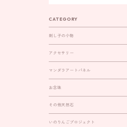
CATEGORY
刺し子の小物
お守り袋
アクセサリー
お財布袋
耳飾り
マンダラアートパネル
がま口
ネックレス
お念珠
巾着
リング
IROHAのお念珠
その他天然石
キーリング
ブレスレット
いのりんごプロジェクト
さざれ
いのりんごプロジェクト