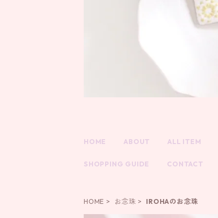
HOME
ABOUT
ALL ITEM
SHOPPING GUIDE
CONTACT
HOME
お念珠
IROHAのお念珠