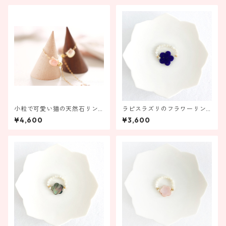
小粒で可愛い猫の天然石リン
ラピスラズリのフラワーリン
グ
グ【受注製作】
¥4,600
¥3,600