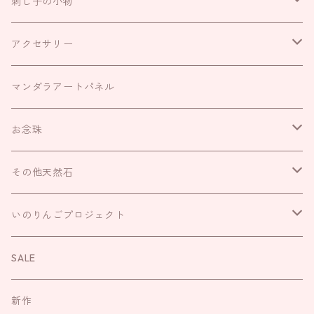
刺し子の小物
お守り袋
アクセサリー
お財布袋
耳飾り
マンダラアートパネル
がま口
ネックレス
お念珠
巾着
リング
IROHAのお念珠
その他天然石
キーリング
ブレスレット
いのりんごプロジェクト
さざれ
いのりんごプロジェクト
袱紗
お直し
お守り
お念珠
SALE
新作