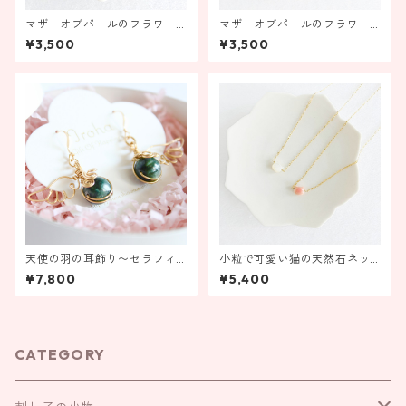
マザーオブパールのフラワー
マザーオブパールのフラワー
リング ブラック【受注製
リング ピンク 【受注製作】
¥3,500
¥3,500
作】
天使の羽の耳飾り〜セラフィ
小粒で可愛い猫の天然石ネッ
ナイト〜【金具の変更ができ
クレス
¥7,800
¥5,400
ます！】
CATEGORY