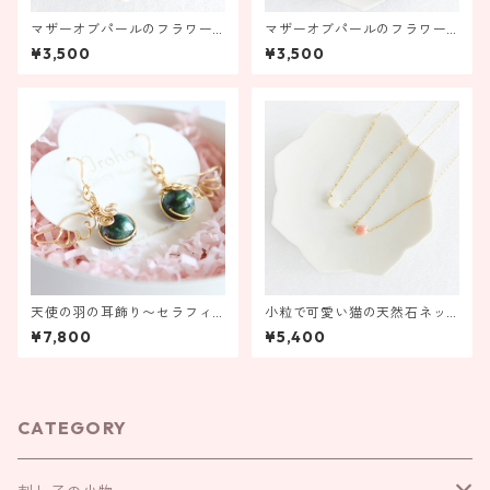
マザーオブパールのフラワー
マザーオブパールのフラワー
リング ブラック【受注製
リング ホワイト【受注製
¥3,500
¥3,500
作】
作】
天使の羽の耳飾り〜セラフィ
小粒で可愛い猫の天然石ネッ
ナイト〜【金具の変更ができ
クレス
¥7,800
¥5,400
ます！】
CATEGORY