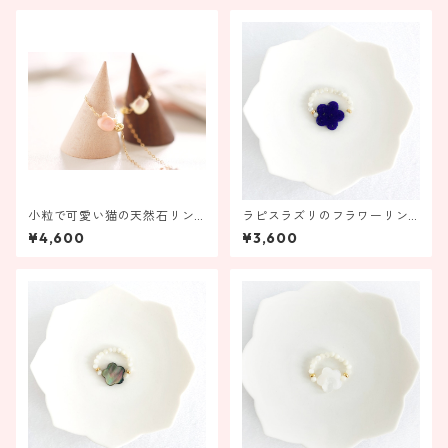
小粒で可愛い猫の天然石リン
ラピスラズリのフラワーリン
グ
グ【受注製作】
¥4,600
¥3,600