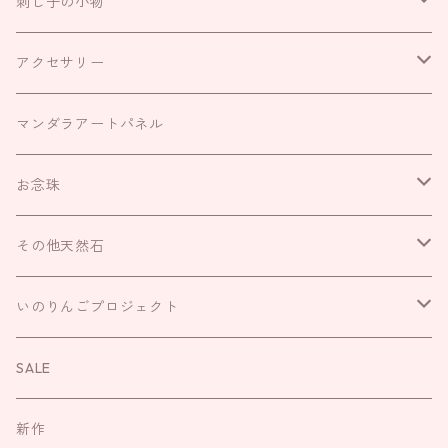
刺し子の小物
お守り袋
アクセサリー
お財布袋
耳飾り
マンダラアートパネル
がま口
ネックレス
お念珠
巾着
リング
IROHAのお念珠
その他天然石
キーリング
ブレスレット
いのりんごプロジェクト
さざれ
いのりんごプロジェクト
袱紗
お直し
お守り
お念珠
SALE
新作