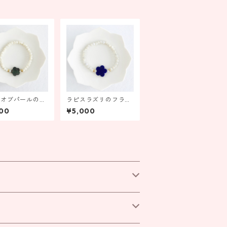
ーオブパールのフ
ラピスラズリのフラワ
ーブレスレット
ーブレスレット【受注
00
¥5,000
ック【受注製作】
製作】