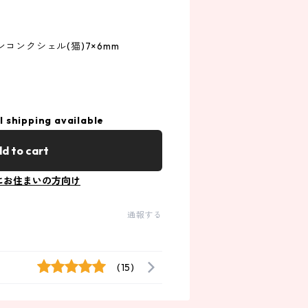
コンクシェル(猫)7×6mm
l shipping available
d to cart
にお住まいの方向け
通報する
(15)