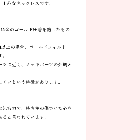
、上品なネックレスです。
）に14金のゴールド圧着を施したもの
1以上の場合、ゴールドフィルド
す。
ーツに近く、メッキパーツの外観と
にくいという特徴があります。
な包容力で、持ち主の傷ついた心を
あると言われています。