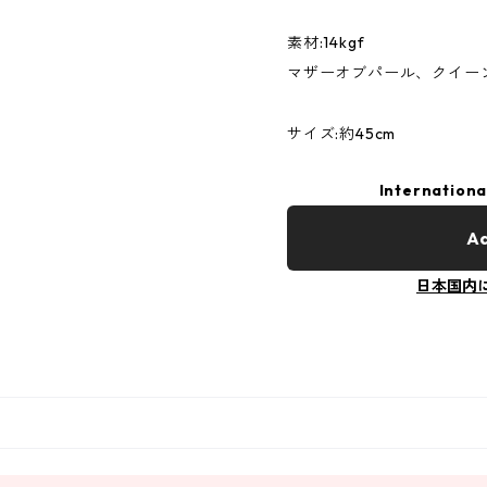
素材:14kgf
マザーオブパール、クイーン
サイズ:約45cm
Internationa
Ad
日本国内