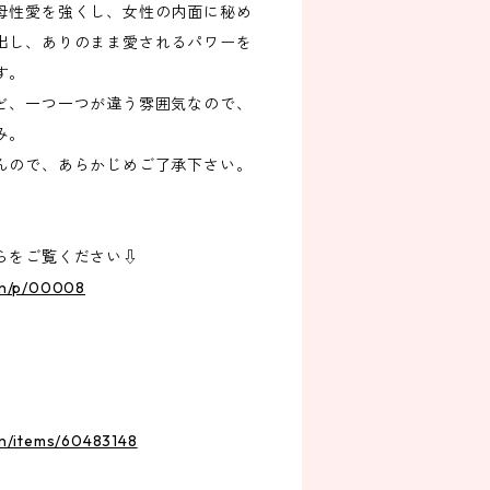
母性愛を強くし、女性の内面に秘め
出し、ありのまま愛されるパワーを
す。
ど、一つ一つが違う雰囲気なので、
み。
んので、あらかじめご了承下さい。
らをご覧ください⇩
.in/p/00008
.in/items/60483148