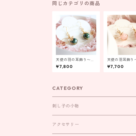
同じカテゴリの商品
天使の羽の耳飾り〜セ
天使の羽耳飾り
ラフィナイト〜【金具
ガナイト〜【金
¥7,800
¥7,700
の変更ができます！】
更ができます！
CATEGORY
刺し子の小物
お守り袋
アクセサリー