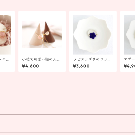
〜モル
小粒で可愛い猫の天然
ラピスラズリのフラワ
マザ
具の変
石リング
ーリング【受注製作】
ラワ
¥4,600
¥3,600
¥4,9
】
ブラ