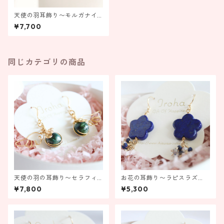
天使の羽耳飾り〜モルガナイ
ト〜【金具の変更ができま
¥7,700
す！】
同じカテゴリの商品
天使の羽の耳飾り〜セラフィ
お花の耳飾り〜ラピスラズ
ナイト〜【金具の変更ができ
リ〜【金具の変更ができま
¥7,800
¥5,300
ます！】
す】