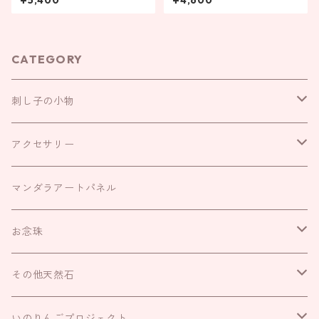
¥5,400
¥4,600
CATEGORY
刺し子の小物
お守り袋
アクセサリー
お財布袋
耳飾り
マンダラアートパネル
がま口
ネックレス
お念珠
巾着
リング
IROHAのお念珠
その他天然石
キーリング
ブレスレット
いのりんごプロジェクト
さざれ
いのりんごプロジェクト