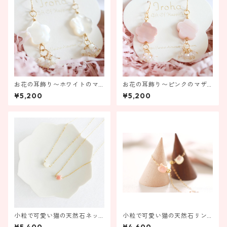
お花の耳飾り〜ホワイトのマ
お花の耳飾り〜ピンクのマザ
ザーオブパール〜【金具の変
ーオブパール〜【お花の変更
¥5,200
¥5,200
更ができます】
ができます】
小粒で可愛い猫の天然石ネッ
小粒で可愛い猫の天然石リン
クレス
グ