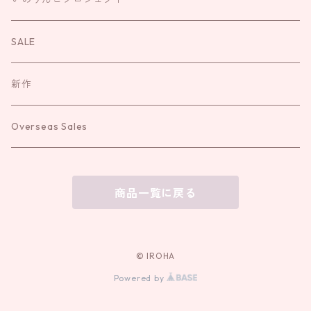
袱紗
お直し
お守り
お念珠
SALE
新作
Overseas Sales
商品一覧に戻る
© IROHA
Powered by