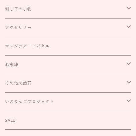
刺し子の小物
お守り袋
アクセサリー
お財布袋
耳飾り
マンダラアートパネル
がま口
ネックレス
お念珠
巾着
リング
IROHAのお念珠
その他天然石
キーリング
ブレスレット
いのりんごプロジェクト
さざれ
いのりんごプロジェクト
袱紗
お直し
お守り
お念珠
SALE