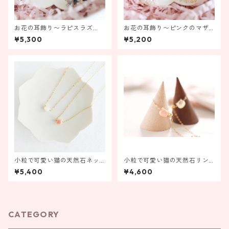
お花の耳飾り〜ラピスラズ
お花の耳飾り〜ピンクのマザ
リ〜【金具の変更ができま
ーオブパール〜【お花の変更
¥5,300
¥5,200
す】
ができます】
小粒で可愛い猫の天然石ネッ
小粒で可愛い猫の天然石リン
クレス
グ
¥5,400
¥4,600
CATEGORY