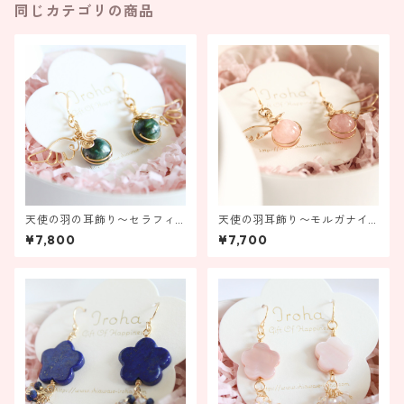
同じカテゴリの商品
天使の羽の耳飾り〜セラフィ
天使の羽耳飾り〜モルガナイ
ナイト〜【金具の変更ができ
ト〜【金具の変更ができま
¥7,800
¥7,700
ます！】
す！】